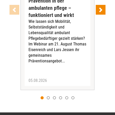
Prävention in der
nac
ambulanten pflege –
wir
Im 
funktioniert und wirkt
am 1
Wie lassen sich Mobilität,
Ber
Selbstständigkeit und
Pfle
Lebensqualität ambulant
zei
Pflegebedürftiger gezielt stärken?
Ber
Im Webinar am 21. August Thomas
wer
Eisenreich und Lars Jessen ihr
gemeinsames
Präventionsangebot...
05.08.2026
10.