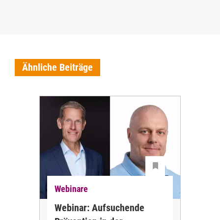
Ähnliche Beiträge
Webinare
Web
Webinar: Aufsuchende
Web