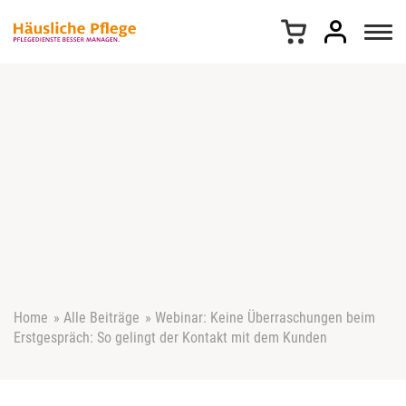
Z
u
m
I
n
h
a
l
t
s
p
r
i
n
g
e
Home
»
Alle Beiträge
»
Webinar: Keine Überraschungen beim
n
Erstgespräch: So gelingt der Kontakt mit dem Kunden