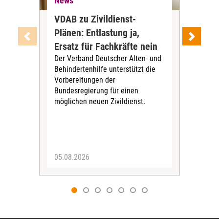
News
Ne
VDAB zu Zivildienst-
Soz
Plänen: Entlastung ja,
Nac
Ersatz für Fachkräfte nein
VS
Der Verband Deutscher Alten- und
Der
Behindertenhilfe unterstützt die
verö
Vorbereitungen der
Nach
Bundesregierung für einen
posi
möglichen neuen Zivildienst.
Bla
Sozi
05.08.2026
05.