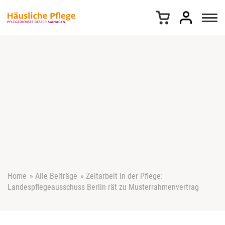
Z
u
m
I
n
h
a
l
t
s
p
r
i
n
g
e
Home
»
Alle Beiträge
»
Zeitarbeit in der Pflege:
n
Landespflegeausschuss Berlin rät zu Musterrahmenvertrag