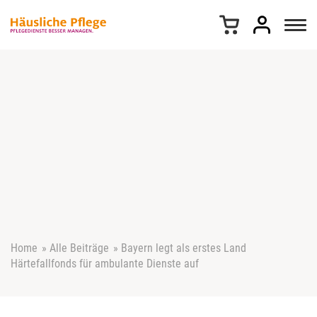
Z
u
m
I
n
h
a
l
t
s
p
r
i
n
g
e
Home
»
Alle Beiträge
»
Bayern legt als erstes Land
n
Härtefallfonds für ambulante Dienste auf