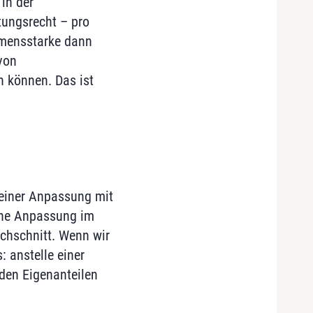
 in der
tungsrecht – pro
mmensstarke dann
von
n können. Das ist
t einer Anpassung mit
eine Anpassung im
rchschnitt. Wenn wir
: anstelle einer
den Eigenanteilen