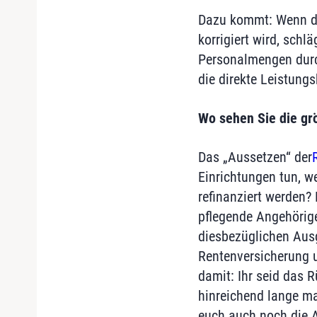
Dazu kommt: Wenn di
korrigiert wird, sch
Personalmengen durch.
die direkte Leistung
Wo sehen Sie die gr
Das „Aussetzen“ der
Einrichtungen tun, we
refinanziert werden?
pflegende Angehörige
diesbezüglichen Ausg
Rentenversicherung u
damit: Ihr seid das 
hinreichend lange mac
euch auch noch die A