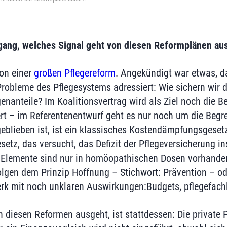
gang, welches Signal geht von diesen Reformplänen au
on einer
großen Pflegereform
. Angekündigt war etwas, da
Probleme des Pflegesystems adressiert: Wie sichern wir 
enanteile? Im Koalitionsvertrag wird als Ziel noch die 
ert – im Referentenentwurf geht es nur noch um die Begr
eblieben ist, ist ein klassisches Kostendämpfungsgesetz
etz, das versucht, das Defizit der Pflegeversicherung in
 Elemente sind nur in homöopathischen Dosen vorhanden
folgen dem Prinzip Hoffnung – Stichwort: Prävention – od
k mit noch unklaren Auswirkungen:Budgets, pflegefachl
n diesen Reformen ausgeht, ist stattdessen: Die private 