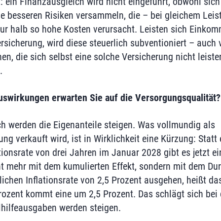
: ein Finanzausgleich wird nicht eingeführt, obwohl sich
ie besseren Risiken versammeln, die – bei gleichem Leis
nur halb so hohe Kosten verursacht. Leisten sich Einko
rsicherung, wird diese steuerlich subventioniert – auch 
 die sich selbst eine solche Versicherung nicht leiste
.
swirkungen erwarten Sie auf die Versorgungsqualität?
ch werden die Eigenanteile steigen. Was vollmundig als
g verkauft wird, ist in Wirklichkeit eine Kürzung: Stat
ationsrate von drei Jahren im Januar 2028 gibt es jetzt 
ht mehr mit dem kumulierten Effekt, sondern mit dem Du
lichen Inflationsrate von 2,5 Prozent ausgehen, heißt das
zent kommt eine um 2,5 Prozent. Das schlägt sich bei 
alhilfeausgaben werden steigen.