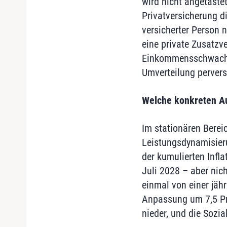
wird nicht angetastet
Privatversicherung d
versicherter Person 
eine private Zusatzve
Einkommensschwachen,
Umverteilung pervers
Welche konkreten Au
Im stationären Berei
Leistungsdynamisierun
der kumulierten Infl
Juli 2028 – aber nic
einmal von einer jähr
Anpassung um 7,5 Pro
nieder, und die Sozi