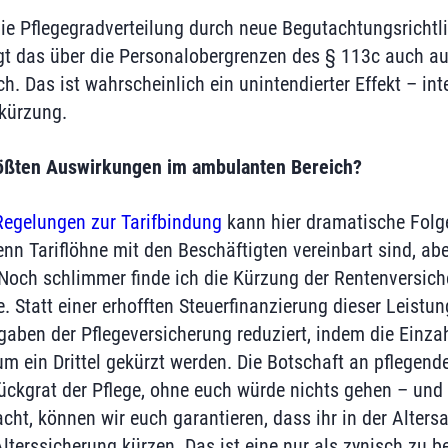
e Pflegegradverteilung durch neue Begutachtungsrichtl
lägt das über die Personalobergrenzen des § 113c auch au
 Das ist wahrscheinlich ein unintendierter Effekt – inte
skürzung.
ößten Auswirkungen im ambulanten Bereich?
Regelungen zur Tarifbindung
kann hier dramatische Folg
nn Tariflöhne mit den Beschäftigten vereinbart sind, ab
 Noch schlimmer finde ich die Kürzung der Rentenversich
. Statt einer erhofften Steuerfinanzierung dieser Leistu
aben der Pflegeversicherung reduziert, indem die Einza
m ein Drittel gekürzt werden. Die Botschaft an pflegend
Rückgrat der Pflege, ohne euch würde nichts gehen – und 
ht, können wir euch garantieren, dass ihr in der Altersa
lterssicherung kürzen. Das ist eine nur als zynisch zu 