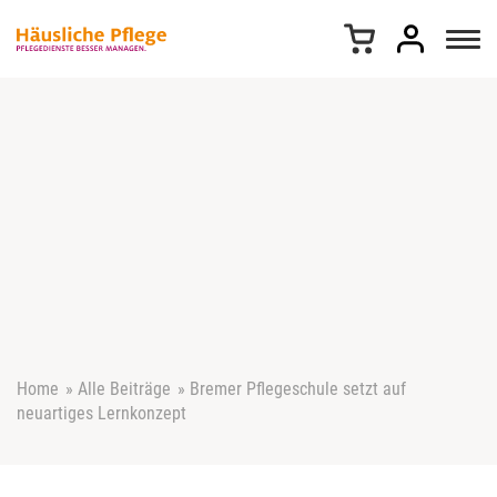
Z
u
m
I
n
h
a
l
t
s
p
r
i
n
g
e
Home
»
Alle Beiträge
»
Bremer Pflegeschule setzt auf
n
neuartiges Lernkonzept