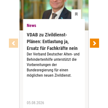
News
Ne
VDAB zu Zivildienst-
Soz
Plänen: Entlastung ja,
Nac
Ersatz für Fachkräfte nein
VS
Der Verband Deutscher Alten- und
Der
Behindertenhilfe unterstützt die
verö
Vorbereitungen der
Nach
Bundesregierung für einen
posi
möglichen neuen Zivildienst.
Bla
Sozi
05.08.2026
05.