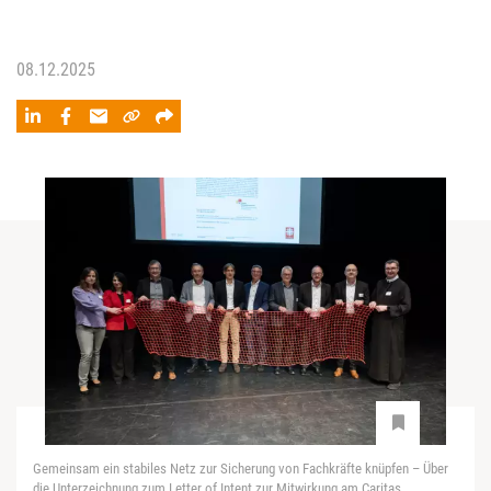
08.12.2025
Gemeinsam ein stabiles Netz zur Sicherung von Fachkräfte knüpfen – Über
die Unterzeichnung zum Letter of Intent zur Mitwirkung am Caritas