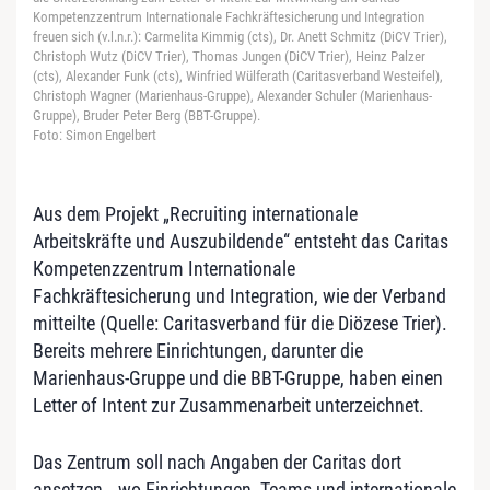
Kompetenzzentrum Internationale Fachkräftesicherung und Integration
freuen sich (v.l.n.r.): Carmelita Kimmig (cts), Dr. Anett Schmitz (DiCV Trier),
Christoph Wutz (DiCV Trier), Thomas Jungen (DiCV Trier), Heinz Palzer
(cts), Alexander Funk (cts), Winfried Wülferath (Caritasverband Westeifel),
Christoph Wagner (Marienhaus-Gruppe), Alexander Schuler (Marienhaus-
Gruppe), Bruder Peter Berg (BBT-Gruppe).
Foto: Simon Engelbert
Aus dem Projekt
„Recruiting internationale
Arbeitskr
äfte und Auszubildende“ entsteht das Caritas
Kompetenzzentrum Internationale
Fachkräftesicherung und Integration, wie der Verband
mitteilte (Quelle: Caritasverband für die Diözese Trier).
Bereits mehrere Einrichtungen, darunter die
Marienhaus-Gruppe und die BBT-Gruppe, haben einen
Letter of Intent zur Zusammenarbeit unterzeichnet.
Das Zentrum soll nach Angaben der Caritas dort
ansetzen,
„wo Einrichtungen, Teams und internationale