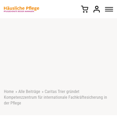
Z
u
m
I
n
h
a
l
t
s
p
r
i
n
g
e
Home
»
Alle Beiträge
»
Caritas Trier gründet
n
Kompetenzzentrum für internationale Fachkräftesicherung in
der Pflege