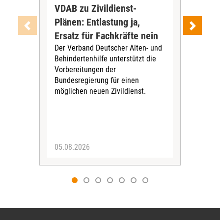
VDAB zu Zivildienst-
Soz
Plänen: Entlastung ja,
Nac
Ersatz für Fachkräfte nein
VS
Der Verband Deutscher Alten- und
Der
Behindertenhilfe unterstützt die
verö
Vorbereitungen der
Nach
Bundesregierung für einen
posi
möglichen neuen Zivildienst.
Bla
Sozi
05.08.2026
05.