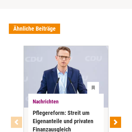
Ähnliche Beiträge
Nachrichten
Nac
Pflegereform: Streit um
Stu
Eigenanteile und privaten
oh
Wer 
Finanzausgleich