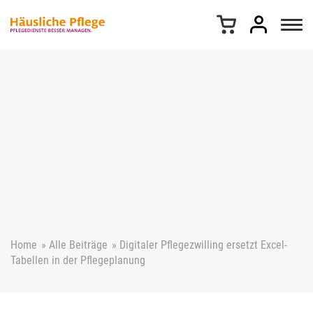
Z
u
m
I
n
h
a
l
t
s
p
r
i
n
g
e
Home
»
Alle Beiträge
»
Digitaler Pflegezwilling ersetzt Excel-
n
Tabellen in der Pflegeplanung