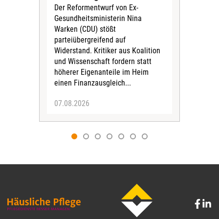
Leb
Der Reformentwurf von Ex-
vie
Gesundheitsministerin Nina
leb
Warken (CDU) stößt
ein
parteiübergreifend auf
aus
Widerstand. Kritiker aus Koalition
Zus
und Wissenschaft fordern statt
vask
höherer Eigenanteile im Heim
einen Finanzausgleich...
07.08.2026
07.