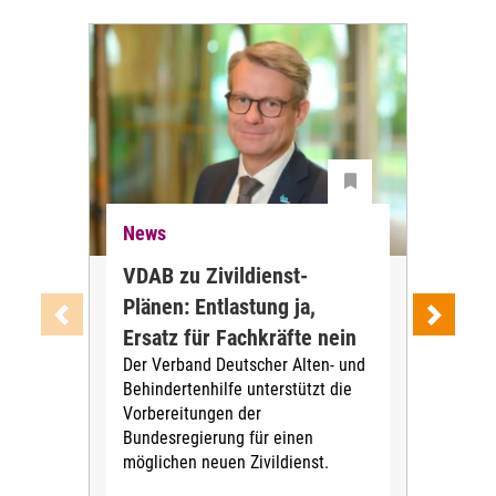
News
Ne
VDAB zu Zivildienst-
Soz
Plänen: Entlastung ja,
Nac
Ersatz für Fachkräfte nein
VS
Der Verband Deutscher Alten- und
Der
Behindertenhilfe unterstützt die
verö
Vorbereitungen der
Nach
Bundesregierung für einen
posi
möglichen neuen Zivildienst.
Bla
Sozi