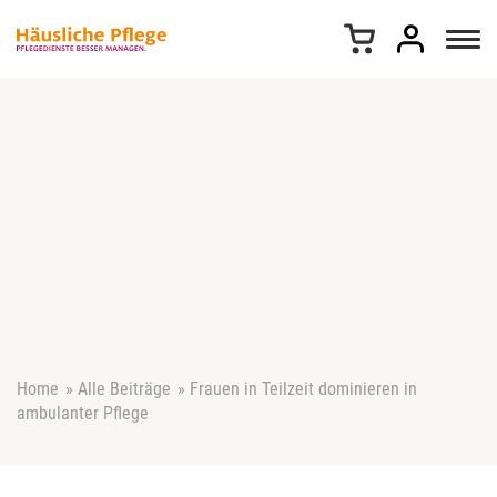
Z
u
m
I
n
h
a
l
t
s
p
r
i
n
g
e
Home
»
Alle Beiträge
»
Frauen in Teilzeit dominieren in
n
ambulanter Pflege