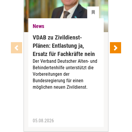
News
Ne
VDAB zu Zivildienst-
Soz
Plänen: Entlastung ja,
Nac
Ersatz für Fachkräfte nein
VS
Der Verband Deutscher Alten- und
Der
Behindertenhilfe unterstützt die
verö
Vorbereitungen der
Nach
Bundesregierung für einen
posi
möglichen neuen Zivildienst.
Bla
Sozi
05.08.2026
05.