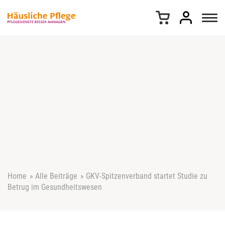
Z
u
m
I
n
h
a
l
t
s
p
r
i
n
g
e
Home
»
Alle Beiträge
»
GKV-Spitzenverband startet Studie zu
n
Betrug im Gesundheitswesen