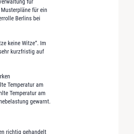
verwaltung für
 Musterpläne für ein
rrolle Berlins bei
ze keine Witze“. Im
ehr kurzfristig auf
arken
lte Temperatur am
ühlte Temperatur am
mebelastung gewarnt.
en richtig gehandelt