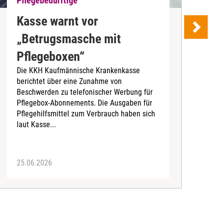
Pflegebedürftige
P
Kasse warnt vor
„Betrugsmasche mit
V
Pflegeboxen“
Die KKH Kaufmännische Krankenkasse
F
berichtet über eine Zunahme von
H
Beschwerden zu telefonischer Werbung für
S
Pflegebox-Abonnements. Die Ausgaben für
d
Pflegehilfsmittel zum Verbrauch haben sich
D
laut Kasse...
P
25.06.2026
1