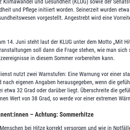
nz Klimawandel und Gesundheit (KLUG) sowie der Senats
heit und Pflege initiiert worden. Seinerzeit wurden etwa
undheitswesen vorgestellt. Angestrebt wird eine Vorreite
am 14. Juni steht laut der KLUG unter dem Motto „Mit Hit
anstaltungen soll dann die Frage stehen, wie man sich s
zeereignisse in diesem Sommer vorbereiten kann.
ienst nutzt zwei Warnstufen: Eine Warnung vor einer st
 nach eigenen Angaben herausgegeben, wenn die gefüh
i etwa 32 Grad oder darüber liegt. Überschreite die gef
inen Wert von 38 Grad, so werde vor einer extremen Wär
nnent:innen – Achtung: Sommerhitze
 Menschen bei Hitze korrekt versorgen und wie in Notfäll