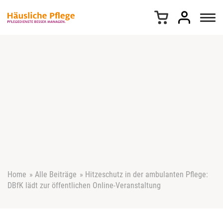
Z
u
m
I
n
h
a
l
t
s
p
r
i
n
g
e
Home
»
Alle Beiträge
»
Hitzeschutz in der ambulanten Pflege:
n
DBfK lädt zur öffentlichen Online-Veranstaltung