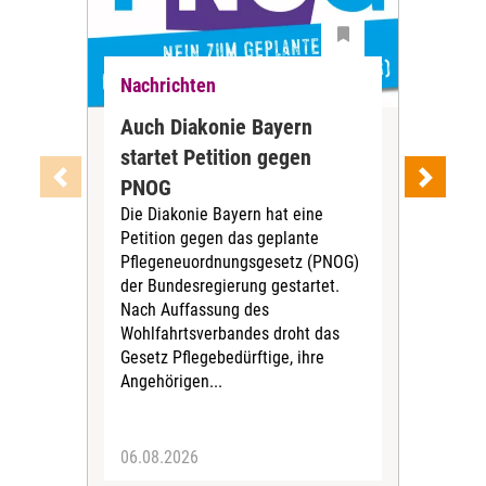
Nachrichten
Nac
Auch Diakonie Bayern
Pfl
startet Petition gegen
Geh
Ausz
PNOG
öffe
Die Diakonie Bayern hat eine
bun
Petition gegen das geplante
Aus
Pflegeneuordnungsgesetz (PNOG)
gro
der Bundesregierung gestartet.
Ber
Nach Auffassung des
Tari
Wohlfahrtsverbandes droht das
Stif
Gesetz Pflegebedürftige, ihre
Angehörigen...
06.08.2026
31.