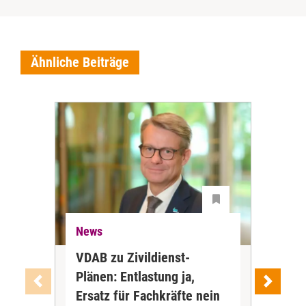
Ähnliche Beiträge
News
Ne
VDAB zu Zivildienst-
Soz
Plänen: Entlastung ja,
Nac
Ersatz für Fachkräfte nein
VS