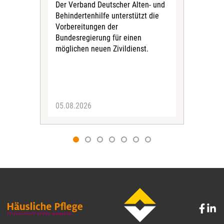
Der Verband Deutscher Alten- und
Der
Behindertenhilfe unterstützt die
verö
Vorbereitungen der
Nach
Bundesregierung für einen
posi
möglichen neuen Zivildienst.
Bla
Sozi
05.08.2026
05.