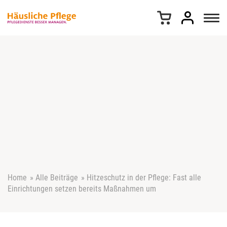
Z
u
m
I
n
h
a
l
t
s
p
r
i
n
g
e
Home
»
Alle Beiträge
»
Hitzeschutz in der Pflege: Fast alle
n
Einrichtungen setzen bereits Maßnahmen um