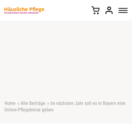
Z
u
m
I
n
h
a
l
t
s
p
r
i
n
g
e
Home
»
Alle Beiträge
»
Im nächsten Jahr soll es in Bayern eine
n
Online-Pflegebörse geben