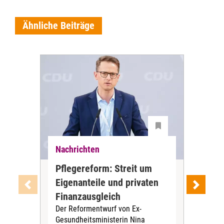
Ähnliche Beiträge
Nachrichten
Nac
Pflegereform: Streit um
Stu
Eigenanteile und privaten
oh
Wer 
Finanzausgleich
Leb
Der Reformentwurf von Ex-
vie
Gesundheitsministerin Nina