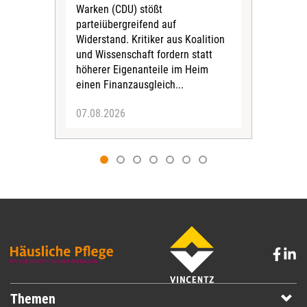
leb
Warken (CDU) stößt
ein
parteiübergreifend auf
aus
Widerstand. Kritiker aus Koalition
Zus
und Wissenschaft fordern statt
vask
höherer Eigenanteile im Heim
einen Finanzausgleich...
07.08.2026
07.
Themen