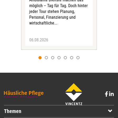
möglich – Tag für Tag. Doch hinter
für 
jeder Tour stehen Planung,
Vors
Personal, Finanzierung und
Stif
wirtschaftliche...
fina
Sich
06.08.2026
04.
Themen