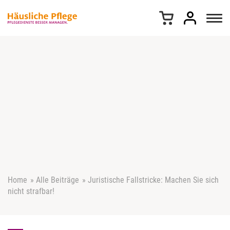
Z
u
m
I
n
h
a
l
t
s
p
r
i
n
g
e
Home
»
Alle Beiträge
»
Juristische Fallstricke: Machen Sie sich
n
nicht strafbar!