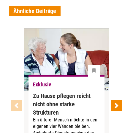
Ähnliche Beiträge
Exklusiv
Exk
Zu Hause pflegen reicht
Tar
nicht ohne starke
war
Strukturen
PN
Ein älterer Mensch möchte in den
Die
eigenen vier Wänden bleiben.
Tari
Ambulante Dienste machen das
Pfl