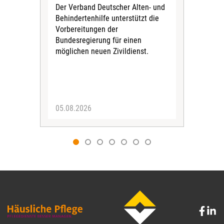
Der Verband Deutscher Alten- und
Der
Behindertenhilfe unterstützt die
verö
Vorbereitungen der
Nach
Bundesregierung für einen
posi
möglichen neuen Zivildienst.
Bla
Sozi
05.08.2026
05.