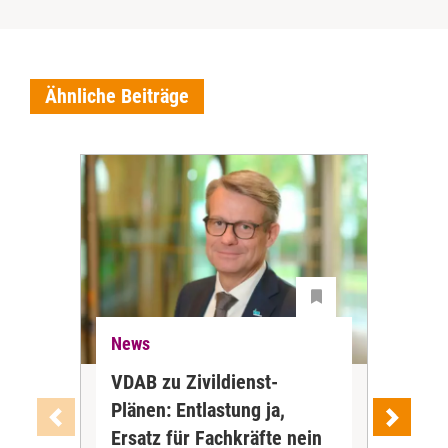
Ähnliche Beiträge
News
Ne
VDAB zu Zivildienst-
Soz
Plänen: Entlastung ja,
Nac
Ersatz für Fachkräfte nein
VS