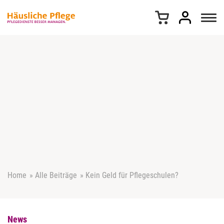
Z
u
m
I
n
h
a
l
t
s
p
r
i
n
g
e
Home
»
Alle Beiträge
»
Kein Geld für Pflegeschulen?
n
News