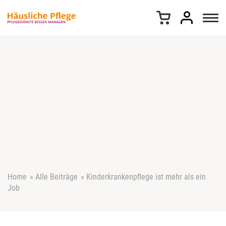
Z
u
m
I
n
h
a
l
t
s
p
r
i
n
g
e
Home
»
Alle Beiträge
»
Kinderkrankenpflege ist mehr als ein
n
Job