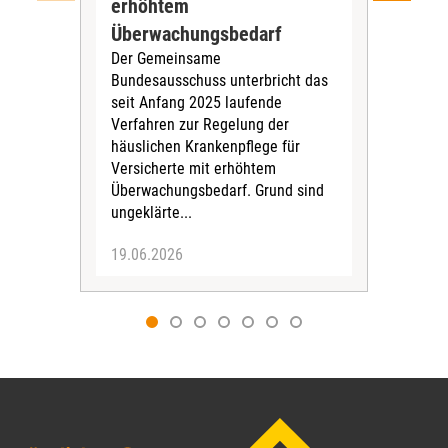
Ab J
erhöhtem
Zen
Überwachungsbedarf
Inte
Der Gemeinsame
Boge
Bundesausschuss unterbricht das
amb
seit Anfang 2025 laufende
stat
Verfahren zur Regelung der
Für 
häuslichen Krankenpflege für
Versicherte mit erhöhtem
Überwachungsbedarf. Grund sind
ungeklärte...
19.06.2026
09.