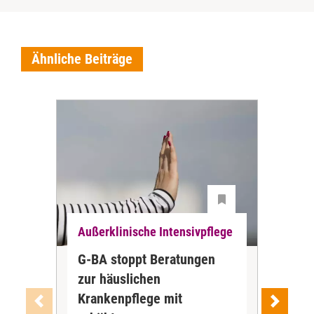
Ähnliche Beiträge
Außerklinische Intensivpflege
Auß
G-BA stoppt Beratungen
ZBI
zur häuslichen
der
Krankenpflege mit
Int