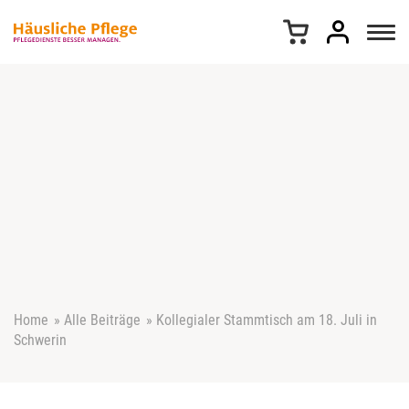
Z
u
m
I
n
h
a
l
t
s
p
r
i
n
g
e
Home
»
Alle Beiträge
»
Kollegialer Stammtisch am 18. Juli in
n
Schwerin