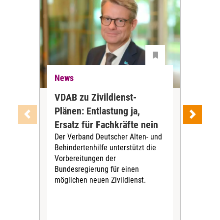
News
Ne
VDAB zu Zivildienst-
Soz
Plänen: Entlastung ja,
Nac
Ersatz für Fachkräfte nein
VS
Der Verband Deutscher Alten- und
Der
Behindertenhilfe unterstützt die
verö
Vorbereitungen der
Nach
Bundesregierung für einen
posi
möglichen neuen Zivildienst.
Bla
Sozi