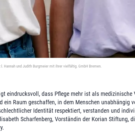
.l. Hannah und Judith Burgmeier mit ihrer vielfältig. GmbH Bremen.
igt eindrucksvoll, dass Pflege mehr ist als medizinisch
ird ein Raum geschaffen, in dem Menschen unabhängig vo
chlechtlicher Identität respektiert, verstanden und indivi
lisabeth Scharfenberg, Vorständin der Korian Stiftung, d
y.