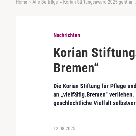
Home
»
Alle Beiträge
»
Korian Stiftungsaward 2025 geht an 
Nachrichten
Korian Stiftun
Bremen“
Die Korian Stiftung für Pflege un
an „vielfältig.Bremen“ verliehen.
geschlechtliche Vielfalt selbstver
12.08.2025