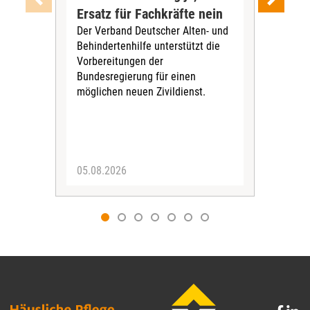
Ersatz für Fachkräfte nein
VS
Der Verband Deutscher Alten- und
Der
Behindertenhilfe unterstützt die
verö
Vorbereitungen der
Nach
Bundesregierung für einen
posi
möglichen neuen Zivildienst.
Bla
Sozi
05.08.2026
05.