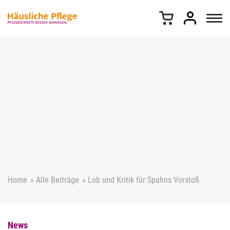
Z
u
m
I
n
h
a
l
t
s
p
r
i
n
g
e
Home
»
Alle Beiträge
»
Lob und Kritik für Spahns Vorstoß
n
News