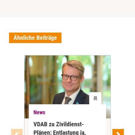
Ähnliche Beiträge
News
Ne
VDAB zu Zivildienst-
Soz
Plänen: Entlastung ja,
Nac