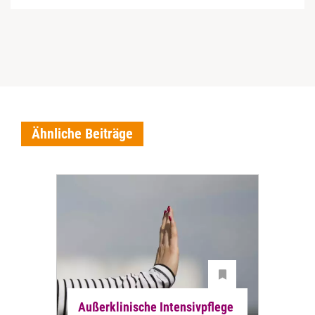
Ähnliche Beiträge
Außerklinische Intensivpflege
Auß