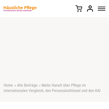
Z
u
m
I
n
h
a
l
t
s
p
r
i
n
g
e
Home
»
Alle Beiträge
»
Malte Hanelt über Pflege im
n
internationalen Vergleich, den Personalschlüssel und den KAI