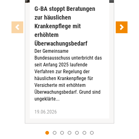
G-BA stoppt Beratungen
ZBI
zur häuslichen
der
Krankenpflege mit
Int
Ab J
erhöhtem
Zen
Überwachungsbedarf
Inte
Der Gemeinsame
Boge
Bundesausschuss unterbricht das
amb
seit Anfang 2025 laufende
stat
Verfahren zur Regelung der
Für 
häuslichen Krankenpflege für
Versicherte mit erhöhtem
Überwachungsbedarf. Grund sind
ungeklärte...
19.06.2026
09.