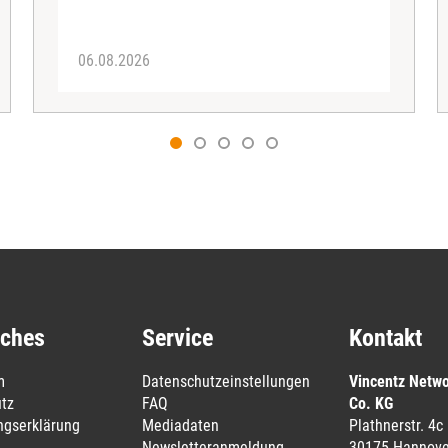
06.08.2026
iches
Service
Kontakt
m
Datenschutzeinstellungen
Vincentz Netw
tz
FAQ
Co. KG
ungserklärung
Mediadaten
Plathnerstr. 4c
Newsletteranmeldung
30175 Hannove