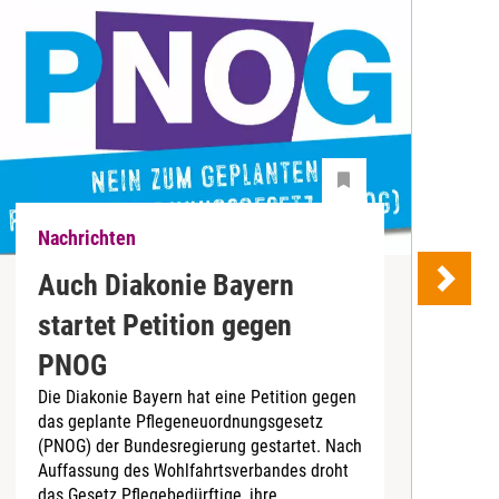
Nachrichten
N
Auch Diakonie Bayern
startet Petition gegen
G
A
PNOG
T
Die Diakonie Bayern hat eine Petition gegen
h
das geplante Pflegeneuordnungsgesetz
g
(PNOG) der Bundesregierung gestartet. Nach
d
Auffassung des Wohlfahrtsverbandes droht
S
das Gesetz Pflegebedürftige, ihre