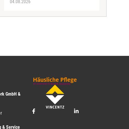
04.08.2026
0
ork GmbH &
r
g & Service