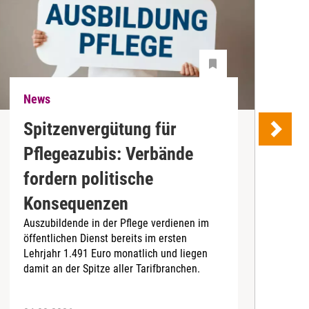
News
N
Spitzenvergütung für
Pflegeazubis: Verbände
B
fordern politische
D
Konsequenzen
4
Auszubildende in der Pflege verdienen im
I
öffentlichen Dienst bereits im ersten
b
Lehrjahr 1.491 Euro monatlich und liegen
damit an der Spitze aller Tarifbranchen.