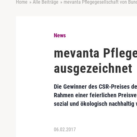
Home
»
Alle Beiträge
»
mevanta Pflegegesellschaft von Bun
News
mevanta Pflege
ausgezeichnet
Die Gewinner des CSR-Preises der
Rahmen einer feierlichen Preisve
sozial und ökologisch nachhalti
06.02.2017