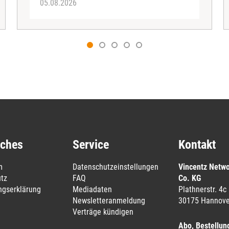
05.08.2026
iches
Service
Kontakt
m
Datenschutzeinstellungen
Vincentz Netw
tz
FAQ
Co. KG
ungserklärung
Mediadaten
Plathnerstr. 4c
Newsletteranmeldung
30175 Hannove
Verträge kündigen
Abo, Bestellun