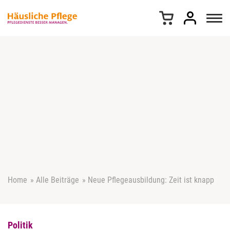
Z
u
m
I
n
h
a
l
t
s
p
r
i
n
g
e
Home
»
Alle Beiträge
»
Neue Pflegeausbildung: Zeit ist knapp
n
Politik