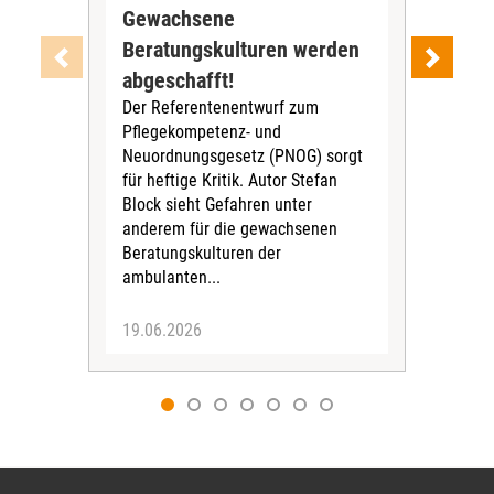
Gewachsene
opt
Beratungskulturen werden
pol
Der
abgeschafft!
18. 
Der Referentenentwurf zum
ein
Pflegekompetenz- und
von
Neuordnungsgesetz (PNOG) sorgt
beg
für heftige Kritik. Autor Stefan
Publ
Block sieht Gefahren unter
War
anderem für die gewachsenen
Beratungskulturen der
ambulanten...
19.06.2026
19.