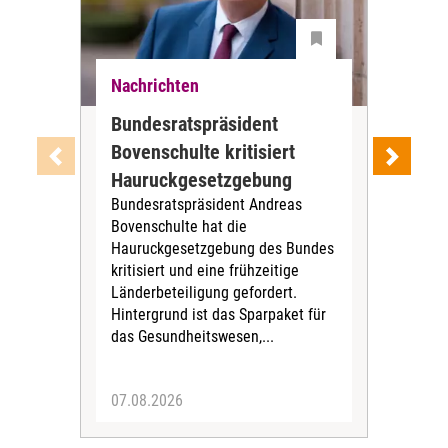
Nachrichten
Nac
Bundesratspräsident
Inf
Bovenschulte kritisiert
vor
Die
Hauruckgesetzgebung
Pfle
Bundesratspräsident Andreas
Ent
Bovenschulte hat die
Ver
Hauruckgesetzgebung des Bundes
gem
kritisiert und eine frühzeitige
stöß
Länderbeteiligung gefordert.
Dan
Hintergrund ist das Sparpaket für
AG) 
das Gesundheitswesen,...
07.08.2026
06.