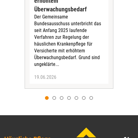
erhöhtem
Zen
Überwachungsbedarf
Inte
Der Gemeinsame
Boge
Bundesausschuss unterbricht das
amb
seit Anfang 2025 laufende
stat
Verfahren zur Regelung der
Für 
häuslichen Krankenpflege für
Versicherte mit erhöhtem
Überwachungsbedarf. Grund sind
ungeklärte...
19.06.2026
09.