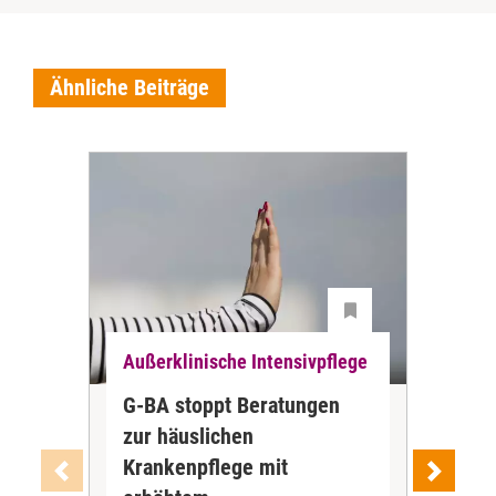
Ähnliche Beiträge
Außerklinische Intensivpflege
Auß
G-BA stoppt Beratungen
ZBI
zur häuslichen
der
Krankenpflege mit
Int
Ab J