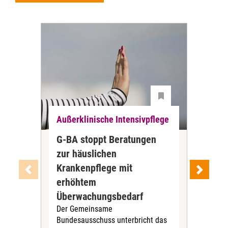
Außerklinische Intensivpflege
Auß
G-BA stoppt Beratungen
ZBI
zur häuslichen
der
Krankenpflege mit
Int
Ab J
erhöhtem
Zen
Überwachungsbedarf
Inte
Der Gemeinsame
Boge
Bundesausschuss unterbricht das
amb