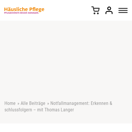
Z
u
m
I
n
h
a
l
t
s
p
r
i
n
g
e
Home
»
Alle Beiträge
»
Notfallmanagement: Erkennen &
n
schlussfolgern – mit Thomas Langer