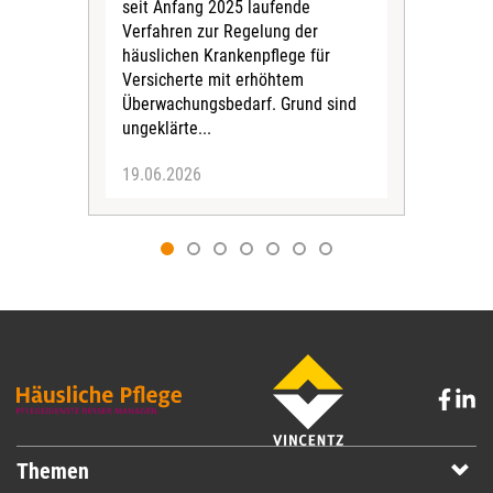
seit Anfang 2025 laufende
stat
Verfahren zur Regelung der
Für 
häuslichen Krankenpflege für
Versicherte mit erhöhtem
Überwachungsbedarf. Grund sind
ungeklärte...
19.06.2026
09.
Themen