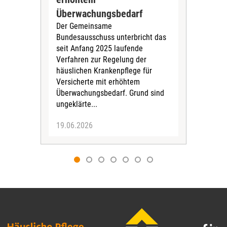
Zen
Überwachungsbedarf
Inte
Der Gemeinsame
Boge
Bundesausschuss unterbricht das
amb
seit Anfang 2025 laufende
stat
Verfahren zur Regelung der
Für 
häuslichen Krankenpflege für
Versicherte mit erhöhtem
Überwachungsbedarf. Grund sind
ungeklärte...
19.06.2026
09.