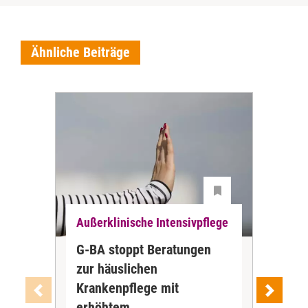
Ähnliche Beiträge
Außerklinische Intensivpflege
Auß
G-BA stoppt Beratungen
ZBI
zur häuslichen
der
Krankenpflege mit
Int
Ab J
erhöhtem