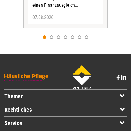
einen Finanzausgleich...
07.08.2026
07.
Themen
Rechtliches
Service