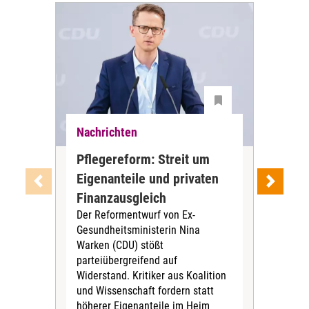
Nachrichten
Nac
Pflegereform: Streit um
Stu
Eigenanteile und privaten
oh
Wer 
Finanzausgleich
Leb
Der Reformentwurf von Ex-
vie
Gesundheitsministerin Nina
leb
Warken (CDU) stößt
ein
parteiübergreifend auf
aus
Widerstand. Kritiker aus Koalition
Zus
und Wissenschaft fordern statt
vask
höherer Eigenanteile im Heim