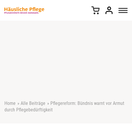
Z
u
m
I
n
h
a
l
t
s
p
r
i
n
g
e
Home
»
Alle Beiträge
»
Pflegereform: Bündnis warnt vor Armut
n
durch Pflegebedürftigkeit