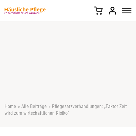
Z
u
m
I
n
h
a
l
t
s
p
r
i
n
g
e
Home
»
Alle Beiträge
»
Pflegesatzverhandlungen: „Faktor Zeit
n
wird zum wirtschaftlichen Risiko”