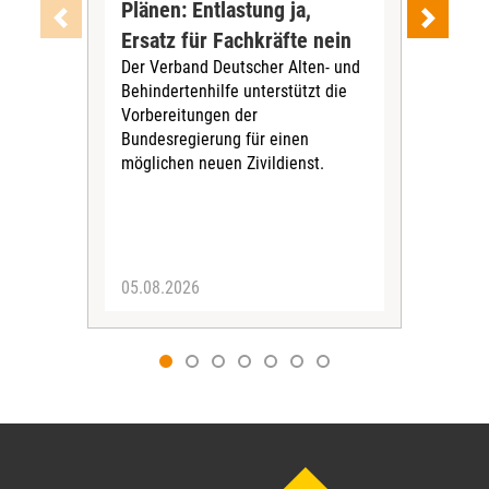
Plänen: Entlastung ja,
Nac
Ersatz für Fachkräfte nein
VS
Der Verband Deutscher Alten- und
Der
Behindertenhilfe unterstützt die
verö
Vorbereitungen der
Nach
Bundesregierung für einen
posi
möglichen neuen Zivildienst.
Bla
Sozi
05.08.2026
05.