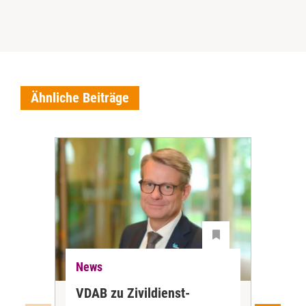
Ähnliche Beiträge
News
Ne
VDAB zu Zivildienst-
Soz