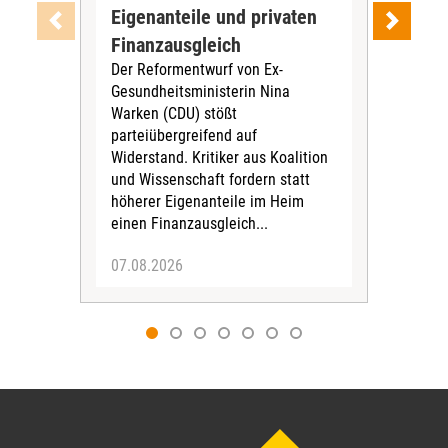
Eigenanteile und privaten
oh
Wer 
Finanzausgleich
Leb
Der Reformentwurf von Ex-
vie
Gesundheitsministerin Nina
leb
Warken (CDU) stößt
ein
parteiübergreifend auf
aus
Widerstand. Kritiker aus Koalition
Zus
und Wissenschaft fordern statt
vask
höherer Eigenanteile im Heim
einen Finanzausgleich...
07.08.2026
07.