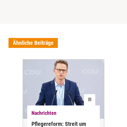
Ähnliche Beiträge
Nachrichten
Nac
Pflegereform: Streit um
Stu