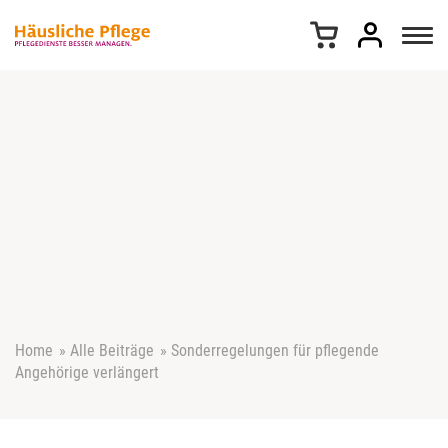
Z
u
m
I
n
h
a
l
t
s
p
r
i
n
g
e
Home
»
Alle Beiträge
»
Sonderregelungen für pflegende
n
Angehörige verlängert