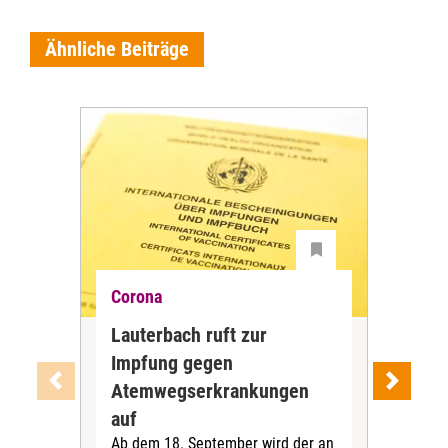
Ähnliche Beiträge
Corona
Cor
Lauterbach ruft zur
Mas
Impfung gegen
der
Atemwegserkrankungen
Mä
Ange
auf
Lag
Ab dem 18. September wird der an