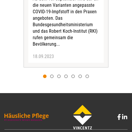
Sch
die neuen Varianten angepasste
Deut
COVID-19-Impfstoff in den Praxen
Die
angeboten. Das
-mi
Bundesgesundheitsministerium
vere
und das Robert Koch-Institut (RKI)
rufen gemeinsam die
Bevölkerung...
18.09.2023
15.