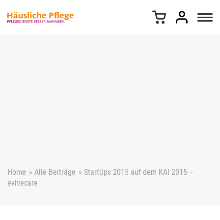
Z
u
m
I
n
h
a
l
t
s
p
r
i
n
g
e
Home
»
Alle Beiträge
»
StartUps 2015 auf dem KAI 2015 –
n
evivecare