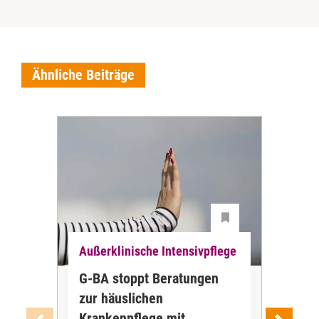
Ähnliche Beiträge
Außerklinische Intensivpflege
Auß
G-BA stoppt Beratungen
ZBI
zur häuslichen
der
Krankenpflege mit
Int