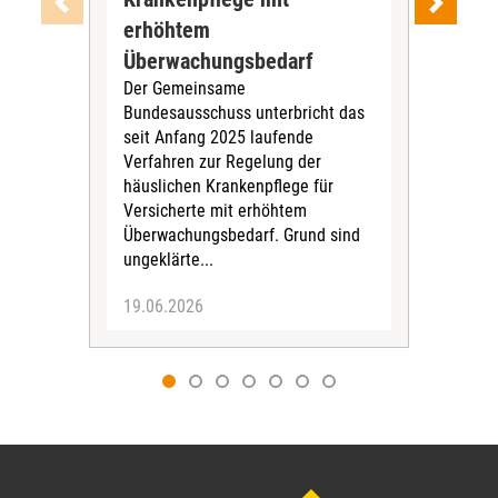
Ab J
erhöhtem
Zen
Überwachungsbedarf
Inte
Der Gemeinsame
Boge
Bundesausschuss unterbricht das
amb
seit Anfang 2025 laufende
stat
Verfahren zur Regelung der
Für 
häuslichen Krankenpflege für
Versicherte mit erhöhtem
Überwachungsbedarf. Grund sind
ungeklärte...
19.06.2026
09.