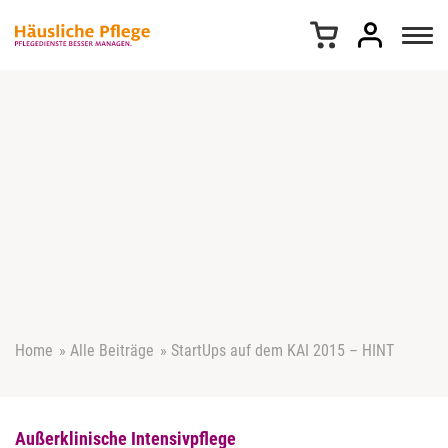
Z
u
m
I
n
h
a
l
t
s
p
r
i
n
g
e
Home
»
Alle Beiträge
»
StartUps auf dem KAI 2015 – HINT
n
Außerklinische Intensivpflege