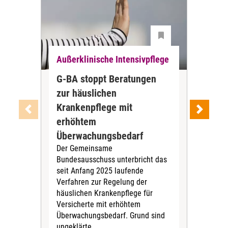
Außerklinische Intensivpflege
Auß
G-BA stoppt Beratungen
ZBI
zur häuslichen
der
Krankenpflege mit
Int
Ab J
erhöhtem
Zen
Überwachungsbedarf
Inte
Der Gemeinsame
Boge
Bundesausschuss unterbricht das
amb
seit Anfang 2025 laufende
stat
Verfahren zur Regelung der
Für 
häuslichen Krankenpflege für
Versicherte mit erhöhtem
Überwachungsbedarf. Grund sind
ungeklärte...