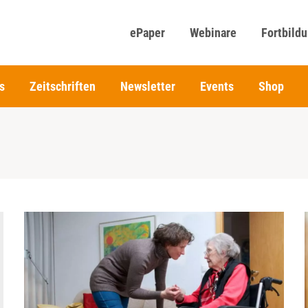
ePaper
Webinare
Fortbild
s
Zeitschriften
Newsletter
Events
Shop