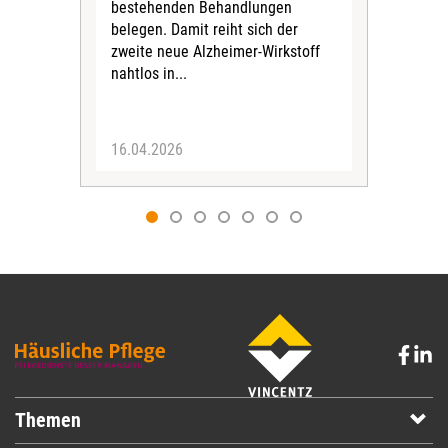
bestehenden Behandlungen
vor
belegen. Damit reiht sich der
zweite neue Alzheimer-Wirkstoff
nahtlos in...
16.04.2026
31.
Themen