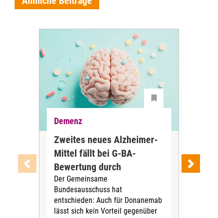
Ähnliche Beiträge
Demenz
De
Zweites neues Alzheimer-
Wi
Mittel fällt bei G-BA-
for
Bewertung durch
De
Der Gemeinsame
Leo
Bundesausschuss hat
der
entschieden: Auch für Donanemab
For
lässt sich kein Vorteil gegenüber
nut