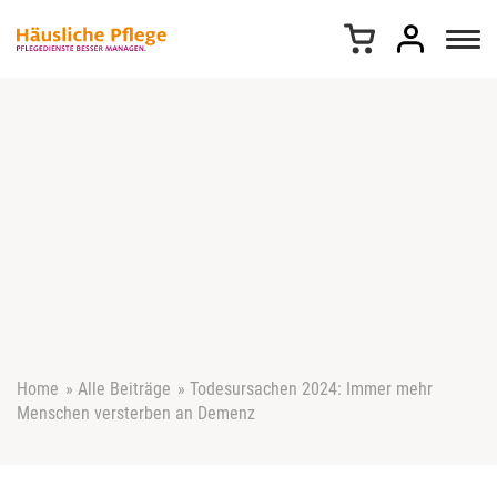
Z
u
m
I
n
h
a
l
t
s
p
r
i
n
g
e
Home
»
Alle Beiträge
»
Todesursachen 2024: Immer mehr
n
Menschen versterben an Demenz