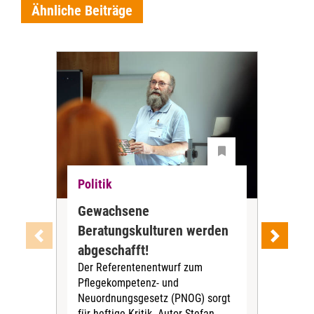
Ähnliche Beiträge
Politik
Pol
Gewachsene
opt
Beratungskulturen werden
pol
Der
abgeschafft!
18. 
Der Referentenentwurf zum
ein
Pflegekompetenz- und
von
Neuordnungsgesetz (PNOG) sorgt
beg
für heftige Kritik. Autor Stefan