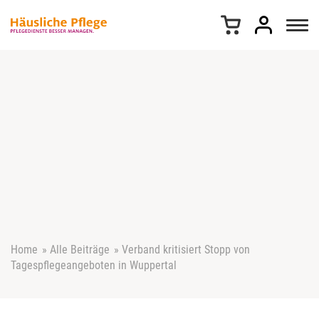
Z
u
m
I
n
h
a
l
t
s
p
r
i
n
g
e
Home
»
Alle Beiträge
»
Verband kritisiert Stopp von
n
Tagespflegeangeboten in Wuppertal