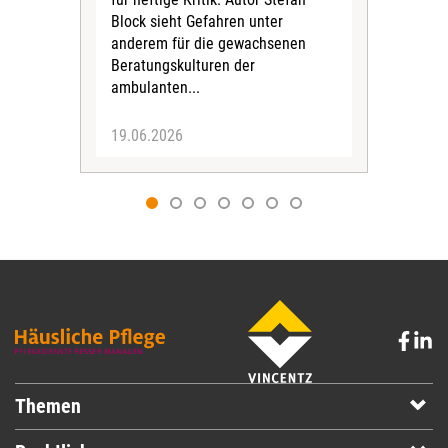
Publ
Block sieht Gefahren unter
War
anderem für die gewachsenen
Beratungskulturen der
ambulanten...
19.06.2026
19.
Themen