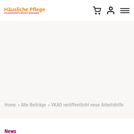
Z
u
m
I
n
h
a
l
t
s
p
r
i
n
g
e
Home
»
Alle Beiträge
»
VKAD veröffentlicht neue Arbeitshilfe
n
News