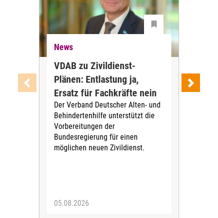
News
Ne
VDAB zu Zivildienst-
Soz
Plänen: Entlastung ja,
Nac
Ersatz für Fachkräfte nein
VS
Der Verband Deutscher Alten- und
Der
Behindertenhilfe unterstützt die
verö
Vorbereitungen der
Nach
Bundesregierung für einen
posi
möglichen neuen Zivildienst.
Bla
Sozi
05.08.2026
05.