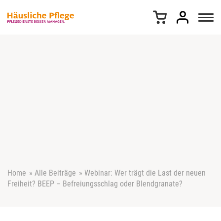
Z
u
m
I
n
h
a
l
t
s
p
r
i
n
g
e
Home
»
Alle Beiträge
»
Webinar: Wer trägt die Last der neuen
n
Freiheit? BEEP – Befreiungsschlag oder Blendgranate?