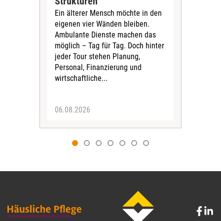
Strukturen
PN
Ein älterer Mensch möchte in den
Die
eigenen vier Wänden bleiben.
Tari
Ambulante Dienste machen das
Pfl
möglich – Tag für Tag. Doch hinter
für 
jeder Tour stehen Planung,
Vors
Personal, Finanzierung und
Stif
wirtschaftliche...
fina
Sich
06.08.2026
04.