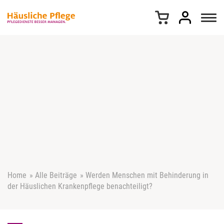
Z
u
m
I
n
h
a
l
t
s
p
r
i
n
g
e
Home
»
Alle Beiträge
»
Werden Menschen mit Behinderung in
n
der Häuslichen Krankenpflege benachteiligt?