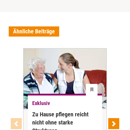
Ähnliche Beiträge
Exklusiv
Exk
Zu Hause pflegen reicht
Tar
nicht ohne starke
war