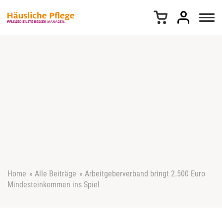
Z
u
m
I
n
h
a
l
t
s
p
r
i
n
g
e
Home
»
Alle Beiträge
»
Arbeitgeberverband bringt 2.500 Euro
n
Mindesteinkommen ins Spiel