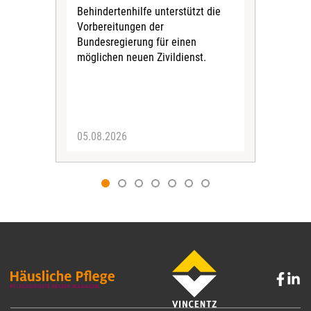
Behindertenhilfe unterstützt die
verö
Vorbereitungen der
Nach
Bundesregierung für einen
posi
möglichen neuen Zivildienst.
Bla
Sozi
05.08.2026
05.