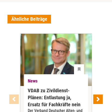
Ähnliche Beiträge
News
Ne
VDAB zu Zivildienst-
Soz
Plänen: Entlastung ja,
Nac
Ersatz für Fachkräfte nein
VS
Der Verband Deutscher Alten- und
Der