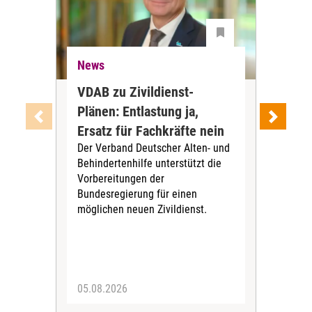
News
Ne
VDAB zu Zivildienst-
Soz
Plänen: Entlastung ja,
Nac
Ersatz für Fachkräfte nein
VS
Der Verband Deutscher Alten- und
Der
Behindertenhilfe unterstützt die
verö
Vorbereitungen der
Nach
Bundesregierung für einen
posi
möglichen neuen Zivildienst.
Bla
Sozi
05.08.2026
05.