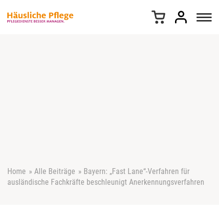
Z
u
m
I
n
h
a
l
t
s
p
r
i
n
g
e
Home
»
Alle Beiträge
»
Bayern: „Fast Lane“-Verfahren für
n
ausländische Fachkräfte beschleunigt Anerkennungsverfahren