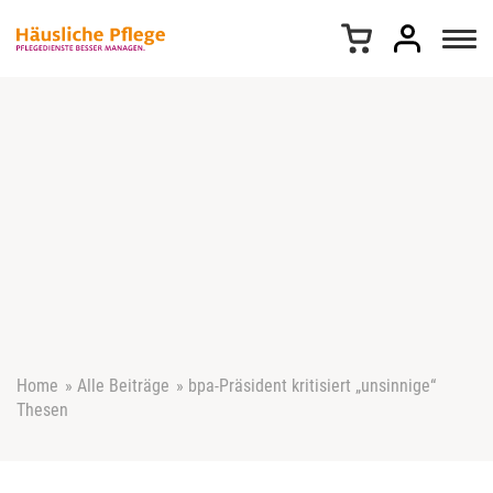
Z
u
m
I
n
h
a
l
t
s
p
r
i
n
g
e
Home
»
Alle Beiträge
»
bpa-Präsident kritisiert „unsinnige“
n
Thesen