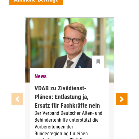
News
Ne
VDAB zu Zivildienst-
Soz
Plänen: Entlastung ja,
Nac
Ersatz für Fachkräfte nein
VS
Der Verband Deutscher Alten- und
Der
Behindertenhilfe unterstützt die
verö
Vorbereitungen der
Nach
Bundesregierung für einen
posi