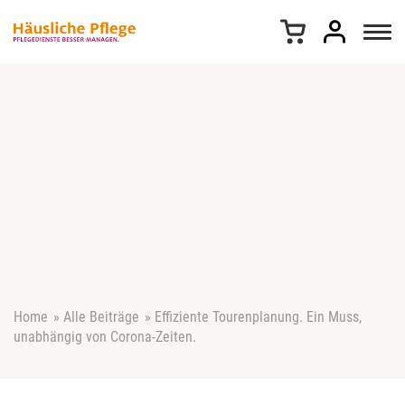
Z
u
m
I
n
h
a
l
t
s
p
r
i
n
g
e
Home
»
Alle Beiträge
»
Effiziente Tourenplanung. Ein Muss,
n
unabhängig von Corona-Zeiten.