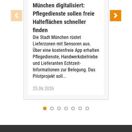
München digitalisiert:
NE
Pflegedienste sollen freie
auf
Der
Halteflächen schneller
Eva
finden
Alte
Die Stadt München rüstet
pläd
Lieferzonen mit Sensoren aus.
Aus
Über eine kostenfreie App erhalten
Pfle
Pflegedienste, Handwerksbetriebe
– a
und Lieferanten Echtzeit-
Andr
Informationen zur Belegung. Das
Pilotprojekt soll...
25.06.2026
30.