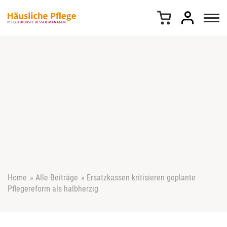
Z
u
m
I
n
h
a
l
t
s
p
r
i
n
g
e
Home
»
Alle Beiträge
»
Ersatzkassen kritisieren geplante
n
Pflegereform als halbherzig