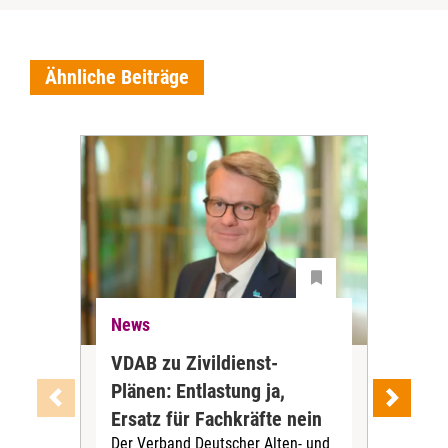
Ähnliche Beiträge
News
Ne
VDAB zu Zivildienst-
Soz
Plänen: Entlastung ja,
Nac
Ersatz für Fachkräfte nein
VS
Der Verband Deutscher Alten- und
Der