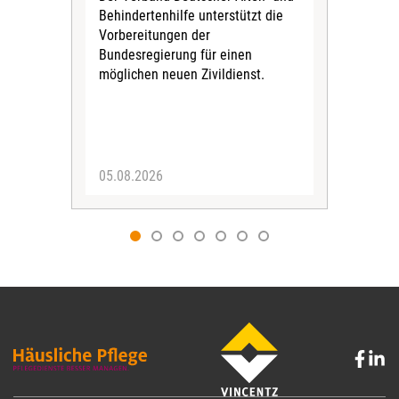
Behindertenhilfe unterstützt die
verö
Vorbereitungen der
Nach
Bundesregierung für einen
posi
möglichen neuen Zivildienst.
Bla
Sozi
05.08.2026
05.