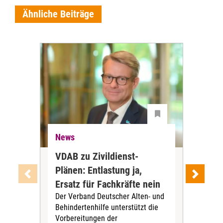
Ähnliche Beiträge
News
Ne
VDAB zu Zivildienst-
Soz
Plänen: Entlastung ja,
Nac
Ersatz für Fachkräfte nein
VS
Der Verband Deutscher Alten- und
Der
Behindertenhilfe unterstützt die
verö
Vorbereitungen der
Nach