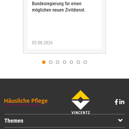
Bundesregierung für einen
posi
möglichen neuen Zivildienst.
Bla
Sozi
05.08.2026
05.
Themen