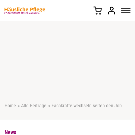
Z
u
m
I
n
h
a
l
t
s
p
r
i
n
g
e
Home
»
Alle Beiträge
»
Fachkräfte wechseln selten den Job
n
News