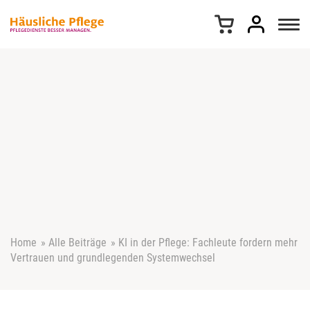
Z
u
m
I
n
h
a
l
t
s
p
r
i
n
g
e
Home
»
Alle Beiträge
»
KI in der Pflege: Fachleute fordern mehr
n
Vertrauen und grundlegenden Systemwechsel