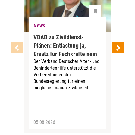
News
Ne
VDAB zu Zivildienst-
Soz
Plänen: Entlastung ja,
Nac
Ersatz für Fachkräfte nein
VS
Der Verband Deutscher Alten- und
Der
Behindertenhilfe unterstützt die
verö
Vorbereitungen der
Nach
Bundesregierung für einen
posi
möglichen neuen Zivildienst.
Bla
Sozi
05.08.2026
05.