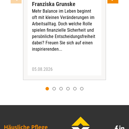
Ein
Franziska Grunske
der 
Mehr Balance im Leben beginnt
Zufa
oft mit kleinen Veränderungen im
Erge
Arbeitsalltag. Doch welche Rolle
kon
spielen finanzielle Sicherheit und
Nut
persönliche Entscheidungsfreiheit
bela
dabei? Freuen Sie sich auf einen
inspirierenden...
05.08.2026
05.