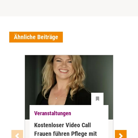
Ähnliche Beiträge
Veranstaltungen
Ver
Kostenloser Video Call
Mit
Frauen führen Pflege mit
zu 