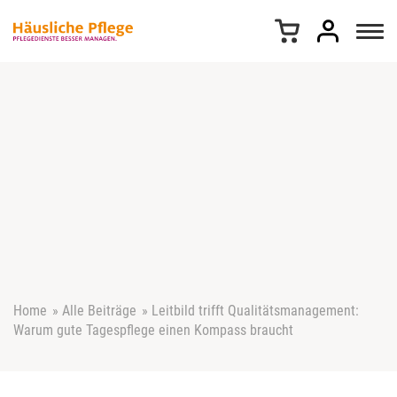
Z
u
m
I
n
h
a
l
t
s
p
r
i
n
g
e
Home
»
Alle Beiträge
»
Leitbild trifft Qualitätsmanagement:
n
Warum gute Tagespflege einen Kompass braucht