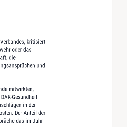
erbandes, kritisiert
swehr oder das
ft, die
tungsansprüchen und
de mitwirkten,
e DAK-Gesundheit
uschlägen in der
sten. Der Anteil der
spräche das im Jahr