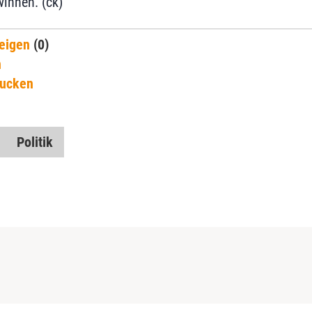
innen. (ck)
eigen
(0)
n
rucken
Politik