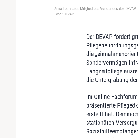
Anna Leonhardi, Mitglied des Vorstandes des DEVAP
Foto: DEVAP
Der DEVAP fordert g
Pflegeneuordnungsges
die „einnahmenorien
Sondervermögen Infras
Langzeitpflege ausre
die Untergrabung der
Im Online-Fachforum
präsentierte Pflegeö
erstellt hat. Demnac
stationären Versorgu
Sozialhilfeempfänger