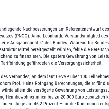
rundlegende Nachbesserungen am Referentenentwurf des
etzes (PNOG). Anna Leonhardi, Vorstandsmitglied des V
tierte Ausgabenpolitik“ des Bundes. Während für Bunde
truktur Mittel bereitgestellt würden, fehle die Bereitscha
ichend zu finanzieren. Die spätere Gewährung von Leis
 Tarifbindung gefährdeten die Versorgungssicherheit.
 des Verbandes, an dem laut DEVAP über 100 Teilnehmen
konom Prof. Heinz Rothgang Berechnungen, die er für di
h würde allein die verzögerte Gewährung von Leistungsz
ng Heimbewohner:innen bis zu 20.000 Euro zusätzlich ko
:innen stiege auf 46,2 Prozent – für die Kommunen ent