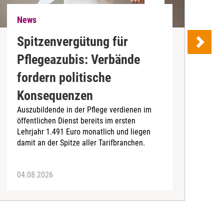
News
N
Spitzenvergütung für
Pflegeazubis: Verbände
B
fordern politische
D
Konsequenzen
4
Auszubildende in der Pflege verdienen im
I
öffentlichen Dienst bereits im ersten
b
Lehrjahr 1.491 Euro monatlich und liegen
damit an der Spitze aller Tarifbranchen.
04.08.2026
0