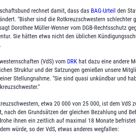
schaftsbund rechnet damit, dass das
BAG-Urteil
den Sta
ndert. "Bisher sind die Rotkreuzschwestern schlechter ge
 sagt Dorothee Müller-Wenner vom DGB-Rechtsschutz ge
tur. Sie hätten etwa nicht den üblichen Kündigungssch
.
westernschaften (VdS) vom
DRK
hat dazu eine andere M
lichen Struktur und der Satzungen genießen unsere Mitgl
in einer Stellungnahme. "Sie sind quasi unkündbar und ha
tkreuzschwester."
kreuzschwestern, etwa 20 000 von 25 000, ist dem VdS zu
zt, nach den Grundsätzen der gleichen Bezahlung und B
rohe ihnen ein zeitlich auf maximal 18 Monate befristet
dem würde, so der VdS, etwas anderes wegfallen: