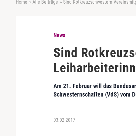
Home
»
Alle Beiträge
»
Sind Rotkreuzschwestern Vereinsmitg
News
Sind Rotkreuzs
Leiharbeiterin
Am 21. Februar will das Bundesar
Schwesternschaften (VdS) vom De
03.02.2017