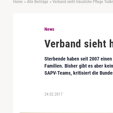
Home
»
Alle Beiträge
»
Verband sieht häusliche Pflege Todkr
News
Verband sieht 
Sterbende haben seit 2007 einen 
Familien. Bisher gibt es aber k
SAPV-Teams, kritisiert die Bund
24.02.2017