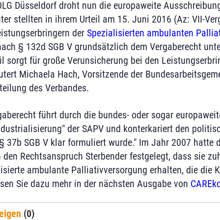
 OLG Düsseldorf droht nun die europaweite Ausschreibung
ter stellten in ihrem Urteil am 15. Juni 2016 (Az: VII-Ver
istungserbringern der
Spezialisierten ambulanten Palli
ach § 132d SGB V grundsätzlich dem Vergaberecht unter
il sorgt für große Verunsicherung bei den Leistungserbr
utert Michaela Hach, Vorsitzende der Bundesarbeitsgem
tteilung des Verbandes.
gaberecht führt durch die bundes- oder sogar europawei
ndustrialisierung" der SAPV und konterkariert den politis
 § 37b SGB V klar formuliert wurde." Im Jahr 2007 hatte
 den Rechtsanspruch Sterbender festgelegt, dass sie zuh
lisierte ambulante Palliativversorgung erhalten, die die
sen Sie dazu mehr in der nächsten Ausgabe von
CAREko
eigen
(0)