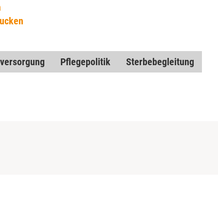
n
rucken
ivversorgung
Pflegepolitik
Sterbebegleitung