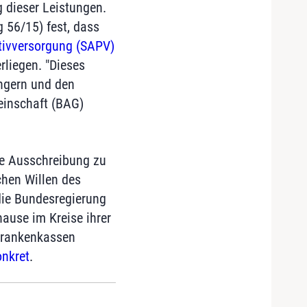
 dieser Leistungen.
g 56/15) fest, dass
ativversorgung (SAPV)
liegen. "Dieses
ingern und den
einschaft (BAG)
te Ausschreibung zu
chen Willen des
 die Bundesregierung
ause im Kreise ihrer
 Krankenkassen
nkret
.