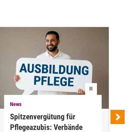
News
N
Spitzenvergütung für
Pflegeazubis: Verbände
B